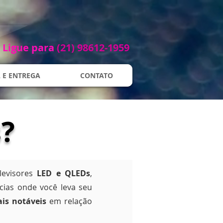
Ligue para​​
(21) 98612-1959
 E ENTREGA
CONTATO
?
evisores
LED e QLEDs
,
ncias onde você leva seu
ais notáveis
em relação