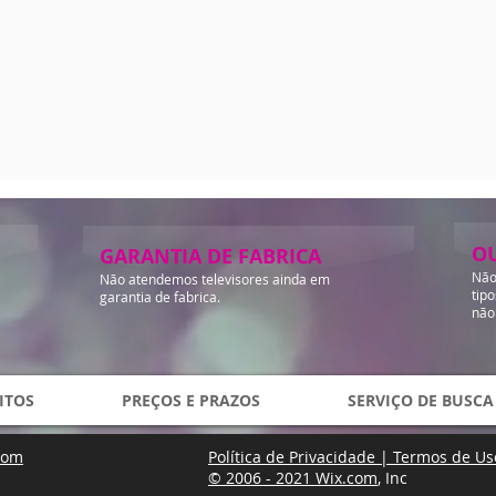
O
GARANTIA DE FABRICA
Não
Não atendemos televisores ainda em
tip
garantia de fabrica.
não
ITOS
PREÇOS E PRAZOS
SERVIÇO DE BUSCA
com
Política de Privacidade |
Termos de Us
© 2006 - 2021
Wix.com
, Inc