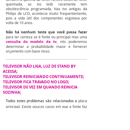
queimada, as tvs leds raramente tem
obsolescência programada. Nas tvs antigas da
Philips de LCD, acontecia muito frequentemente,
pois a vida útil dos componentes esgotava por
volta de 10 anos.
Não há nenhum teste que você possa fazer
para ter certeza se é fonte ou principal mas uma
consulta do modelo da tv,
nós poderemos
determinar a probabilidade maior e fornecer
orçamento com base nisso.
TELEVISOR NÃO LIGA, LUZ DE STAND BY
ACESSA;
TELEVISOR REINICIANDO CONTINUAMENTE;
TELEVISOR FICA TRAVADO NO LOGO;
TELEVISOR DE VEZ EM QUANDO REINICIA
SOZINHA;
Todos estes problemas são relacionados a
placa
principal.
Existe poucos casos em que a fonte faz
a tv reiniciar.. ou a fonte está ruim mas a luz stand
by acende.. ou a fonte está fraca e a tv reinicia.
QUASE SEMPRE é um defeito relacionado a placa