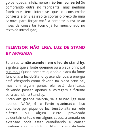
golpe, queda,
infelizmente
não tem conserto!
Só
comprando outra no fabricante, mas nenhum
fabricante tem interesse que o consumidor
conserte a tv. Eles irão te cobrar o preço de uma
tv nova para forçar você a comprar outra tv ao
invés de consertar (como já foi mencionado no
texto da introdução).
TELEVISOR NÃO LIGA, LUZ DE STAND
BY APAGADA
Se a sua tv
não acende nem o led do stand by
,
significa que a
fonte queimou ou a placa principal
queimou
. Quase sempre, quando a placa da fonte
funciona, a luz do Stand by acende, pois a energia
está chegando como deveria na placa principal,
mas em algum ponto, ela está danificada,
deixando passar apenas a voltagem suficiente
para acender o Stand by.
Então em grande maioria, se a tv não liga nem
acende NADA,
é a fonte queimada
. Isso
acontece por pique de luz, tensão alta na rede
elétrica ou algum curto provocado
acidentalmente.. e em alguns casos, a tomada ou
extensão pode estar centelhando e causar
também a queima da fonte. Nestes casos de fonte