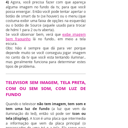
4)
Agora, você precisa fazer com que apareça
alguma imagem no fundo da tv, para que você
possa enxergar. Então você pode tentar apertar o
botão de smart da tv (se houver) ou o menu (que
costuma exibir uma faixa de opções na esquerda)
ou o botão de Source (aquele usado para trocar
de hdmi 1 para 2 ou tv aberta).
Se você observar bem, verá que
exibe imagem
bem fraquinho
lá no fundo.. em meio a tela
escura.
Obs: Não é sempre que dá para ver porque
depende muito se você conseguiu jogar imagem
no canto da tv que você esta tentando iluminar..
mas geralmente funciona para determinar estes
tipos de problema.
TELEVISOR SEM IMAGEM, TELA PRETA,
COM OU SEM SOM, COM LUZ DE
FUNDO
Quando o televisor
não tem imagem, tem som e
tem uma luz de fundo
(a luz que vem da
iluminação do led), então só pode ser
tcon ou
tela (display).
A tcon é uma placa que intermedia
a informação que vem da placa principal (o
processador de uma tv) e a tela. Ela serve para