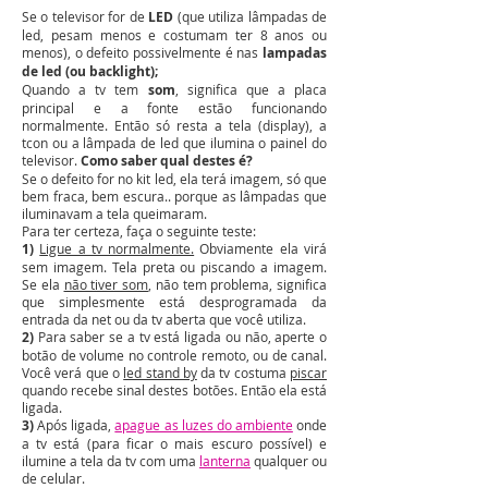
Se o televisor for de
LED
(que utiliza lâmpadas de
led, pesam menos e costumam ter 8 anos ou
menos), o defeito possivelmente é nas
lampadas
de led (ou backlight);
Quando a tv tem
som
, significa que a placa
principal e a fonte estão funcionando
normalmente. Então só resta a tela (display), a
tcon ou a lâmpada de led que ilumina o painel do
televisor.
Como saber qual destes é?
Se o defeito for no kit led, ela terá imagem, só que
bem fraca, bem escura.. porque as lâmpadas que
iluminavam a tela queimaram.
Para ter certeza, faça o seguinte teste:
1)
Ligue a tv normalmente.
Obviamente ela virá
sem imagem. Tela preta ou piscando a imagem.
Se ela
não tiver som
, não tem problema, significa
que simplesmente está desprogramada da
entrada da net ou da tv aberta que você utiliza.
2)
Para saber se a tv está ligada ou não, aperte o
botão de volume no controle remoto, ou de canal.
Você verá que o
led stand by
da tv costuma
piscar
quando recebe sinal destes botões. Então ela está
ligada.
3)
Após ligada,
apague as luzes do ambiente
onde
a tv está (para ficar o mais escuro possível) e
ilumine a tela da tv com uma
lanterna
qualquer ou
de celular.