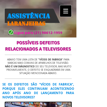
Assistência
Laranjeiras
Ligue para​​
(21) 98612-1959
POSSÍVEIS DEFEITOS
RELACIONADOS A TELEVISORES
"VÍCIOS DE FABRICA"
ABAIXO TEM UMA LISTA DE
PARA
MARCAS MAIS COMUNS DE APARELHOS DE TELEVISÃO.
NÃO É UM DIÁGNOSTICO
DO SEU TELEVISOR, MAS MUITO
PROVAVELMENTE, O DEFEITO SE ENQUADRARÁ EM UMA
SITUAÇÃO MENCIONADA ABAIXO.
SE OS DEFEITOS SÃO "VÍCIOS DE FABRICA",
PORQUE ELES CONTINUAM ACONTECENDO
ANO APÓS ANO DE LANÇAMENTO PARA
NOVOS TELEVISORES?