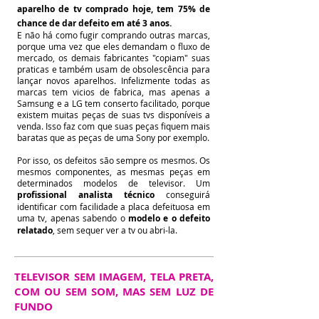
aparelho de tv comprado hoje, tem 75% de
chance de dar defeito em até 3 anos.
E não há como fugir comprando outras marcas,
porque uma vez que eles demandam o fluxo de
mercado, os demais fabricantes "copiam" suas
praticas e também usam de obsolescência para
lançar novos aparelhos. Infelizmente todas as
marcas tem vicios de fabrica, mas apenas a
Samsung e a LG tem conserto facilitado, porque
existem muitas peças de suas tvs disponíveis a
venda. Isso faz com que suas peças fiquem mais
baratas que as peças de uma Sony por exemplo.
Por isso, os defeitos são sempre os mesmos. Os
mesmos componentes, as mesmas peças em
determinados modelos de televisor. Um
profissional analista técnico
conseguirá
identificar com facilidade a placa defeituosa em
uma tv, apenas sabendo o
modelo e o defeito
relatado
, sem sequer ver a tv ou abri-la.
TELEVISOR SEM IMAGEM, TELA PRETA,
COM OU SEM SOM, MAS SEM LUZ DE
FUNDO