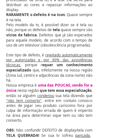
distribuir as cores e repassar informações ao
display.
RARAMENTE o defeito é na tcon.
Quase sempre
é na tela.
Pelo modelo da tv, é possível dizer se é tela ou
não, porque os defeitos de
tela
quase sempre são
vícios de fabrica
. Defeitos que já são esperados
para aquele modelo, de acordo com o tempo de
uso de um televisor (obsolescência programada).
Este tipo de defeito, é
rejeitado automaticamente
por autorizadas e por 90% das assistências
técnicas
, porque r
equer um conhecimento
especializado
que, infelizmente na nossa região
(Zona sul, centro e adjacências da zona norte) não
há.
Nossa empresa é
uma das POUCAS, senão for a
única
nesta região
que tem essa especialização.
então se alguém
condenou
sua tela dizendo que
"não tem conserto",
entre em contato conosco
antes de jogar seu produto caríssimo fora por
culpa de informação errada de quem é imperito
na área para determinar oque tem ou não tem
conserto.
OBS:
Não confundir DEFEITO de display/tela com
TELA QUEBRADA!
Se sua tv sofreu
pancada,